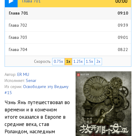
00:00
00:00
Глава 701
Глава 701
09:10
Глава 702
09:39
Глава 703
09:01
Глава 704
08:22
Скорость
0.75x
1x
1.25x
1.5x
2x
Глава 705
09:40
Глава 706
08:35
Автор:
ER MU
Исполняет:
Senar
Глава 707
08:44
Из серии:
Освободите эту Ведьму
#15
Глава 708
08:45
Чэнь Янь путешествовал во
времени и в конечном
Глава 709
08:19
итоге оказался в Европе в
Глава 710
09:10
средние века, став
Роландом, наследным
Глава 711
08:45