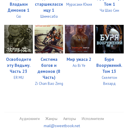
Владыки
старшеклассн
Том 1
Мурасаки Юкия
Демонов 1
ицу 1
Ча Шао Син
Сю
Шимесаба
Освободите
Система
Мир ужаса 2
Буря
эту Ведьму.
богов и
Вооружений.
Ao Bi Ye
Часть 23
демонов (8
Том 13
Часть)
ER MU
Скелетон
Zi Chan Bao Zeng
Визард
Аудиокниги
Жанры
Авторы
Исполнители
mail@sweetbook.net