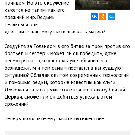
принцем. Но это окружение
кажется не таким, как его
Глава 712
10:01
прежний мир. Ведьмы
Глава 713
10:06
реальны и они
действительно могут использовать магию?
Глава 714
08:58
Следуйте за Роландом в его битве за трон против его
Глава 715
09:31
братьев и сестер. Сможет ли он победить, даже
Глава 716
08:57
несмотря на то, что король уже объявил его
безнадежным и тем самым поставил в наихудшую
Глава 717
10:31
ситуацию? Обладая опытом современных технологий
и помощью ведьм, которые известны как слуги
Глава 718
08:34
Дьявола и за которыми охотятся по приказу Святой
Глава 719
08:56
Церкви, сможет ли он добиться успеха в этом
сражении?
Глава 720
11:12
Теперь позвольте ему начать путешествие.
Глава 721
09:30
Глава 722
09:31