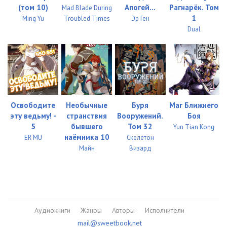
(том 10)
Апогей...
Рагнарёк. Том
Mad Blade During
1
Ming Yu
Troubled Times
Эр Ген
Dual
Освободите
Необычные
Буря
Маг Ближнего
эту ведьму! -
странствия
Вооружений.
Боя
5
бывшего
Том 32
Yun Tian Kong
наёмника 10
ER MU
Скелетон
Майн
Визард
Аудиокниги
Жанры
Авторы
Исполнители
mail@sweetbook.net