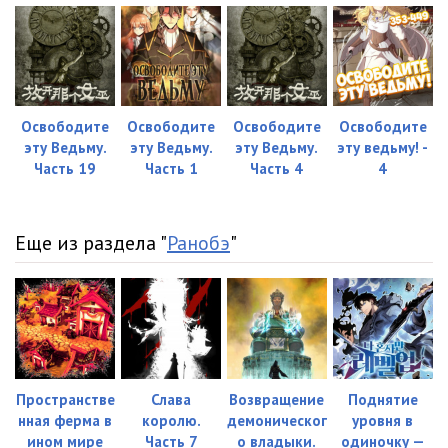
Глава 845
11:05
Глава 846
09:45
Глава 847
10:41
Освободите
Освободите
Освободите
Освободите
Глава 848
09:04
эту Ведьму.
эту Ведьму.
эту Ведьму.
эту ведьму! -
Часть 19
Часть 1
Часть 4
4
Глава 849
10:46
Глава 850
10:31
Еще из раздела "
Ранобэ
"
Пространстве
Слава
Возвращение
Поднятие
нная ферма в
королю.
демоническог
уровня в
ином мире
Часть 7
о владыки.
одиночку —