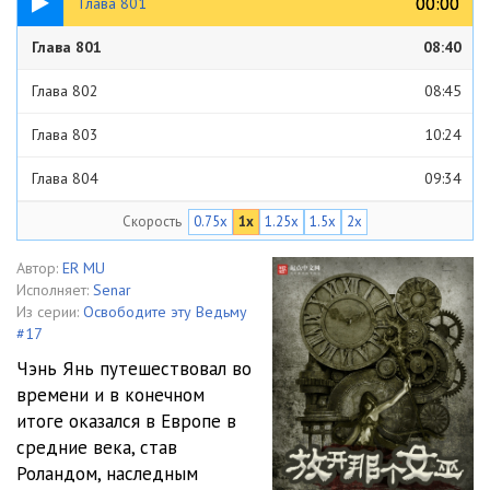
00:00
00:00
Глава 801
Глава 801
08:40
Глава 802
08:45
Глава 803
10:24
Глава 804
09:34
Скорость
0.75x
1x
1.25x
1.5x
2x
Глава 805
09:30
Глава 806
09:29
Автор:
ER MU
Исполняет:
Senar
Глава 807
08:48
Из серии:
Освободите эту Ведьму
#17
Глава 808
09:20
Чэнь Янь путешествовал во
времени и в конечном
Глава 809
10:16
итоге оказался в Европе в
Глава 810
10:41
средние века, став
Роландом, наследным
Глава 811
09:05