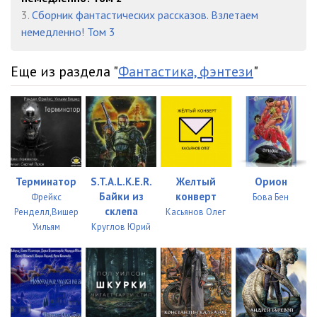
3.
Сборник фантастических рассказов. Взлетаем
немедленно! Том 3
Еще из раздела "
Фантастика, фэнтези
"
Терминатор
S.T.А.L.K.Е.R.
Желтый
Орион
Байки из
конверт
Фрейкс
Бова Бен
склепа
Ренделл,Вишер
Касьянов Олег
Уильям
Круглов Юрий