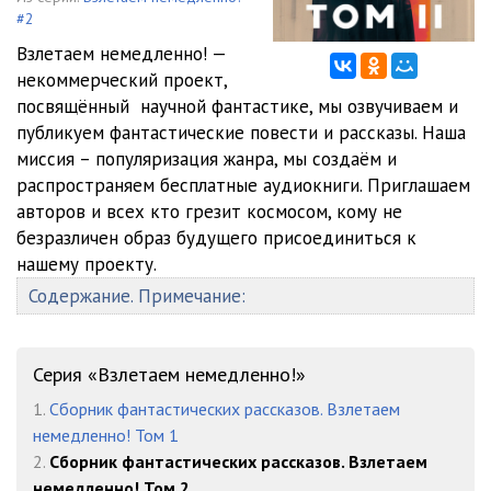
#2
Татьяна Тихонова - Задраил люки и лёг на дно
42:30
Взлетаем немедленно! —
некоммерческий проект,
Эльдар Сафин - Пушкарь и красавица
46:06
посвящённый научной фантастике, мы озвучиваем и
Максим Лагно - Всевидящее око
26:22
публикуем фантастические повести и рассказы. Наша
миссия – популяризация жанра, мы создаём и
распространяем бесплатные аудиокниги. Приглашаем
авторов и всех кто грезит космосом, кому не
безразличен образ будущего присоединиться к
нашему проекту.
Содержание. Примечание:
Серия «Взлетаем немедленно!»
1.
Сборник фантастических рассказов. Взлетаем
немедленно! Том 1
2.
Сборник фантастических рассказов. Взлетаем
немедленно! Том 2