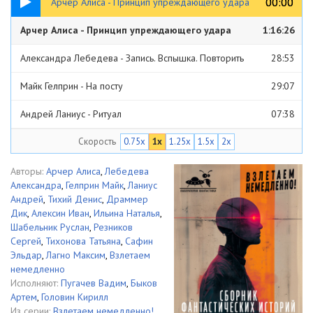
00:00
00:00
Арчер Алиса - Принцип упреждающего удара
Арчер Алиса - Принцип упреждающего удара
1:16:26
Александра Лебедева - Запись. Вспышка. Повторить
28:53
Майк Гелприн - На посту
29:07
Андрей Ланиус - Ритуал
07:38
Скорость
0.75x
1x
1.25x
1.5x
2x
Денис Тихий - На дней колодца. На вершине горы
26:38
Дик Драммер - Планета желаний
1:13:07
Авторы:
Арчер Алиса
,
Лебедева
Александра
,
Гелприн Майк
,
Ланиус
Иван Алексин - Семь шагов в никуда
40:09
Андрей
,
Тихий Денис
,
Драммер
Дик
,
Алексин Иван
,
Ильина Наталья
,
Наталья Ильина - Короткое лето Тесеи
45:52
Шабельник Руслан
,
Резников
Сергей
,
Тихонова Татьяна
,
Сафин
Руслан Шабельник - Соботы
29:33
Эльдар
,
Лагно Максим
,
Взлетаем
немедленно
Сергей Резников - Энигма
48:52
Исполняют:
Пугачев Вадим
,
Быков
Артем
,
Головин Кирилл
Майк Гелприн - Человеко-глухарский
44:21
Из серии:
Взлетаем немедленно!