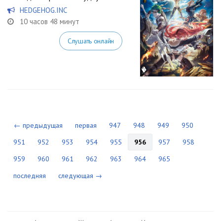
HEDGEHOG.INC
10 часов 48 минут
Слушать онлайн
← предыдущая
первая
947
948
949
950
951
952
953
954
955
956
957
958
959
960
961
962
963
964
965
последняя
следующая →