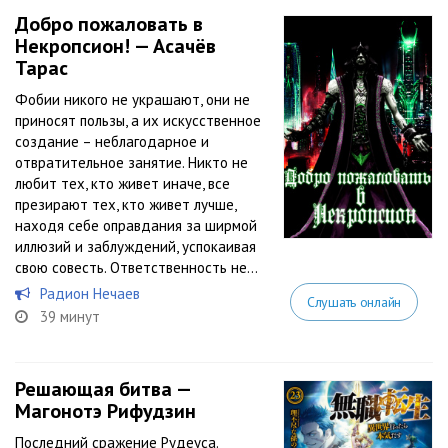
Добро пожаловать в
Некропсион! — Асачёв
Тарас
Фобии никого не украшают, они не
приносят пользы, а их искусственное
создание – неблагодарное и
отвратительное занятие. Никто не
любит тех, кто живет иначе, все
презирают тех, кто живет лучше,
находя себе оправдания за ширмой
иллюзий и заблуждений, успокаивая
свою совесть. Ответственность не...
Радион Нечаев
Слушать онлайн
39 минут
Решающая битва —
Магонотэ Рифудзин
Последний сражение Рудеуса.