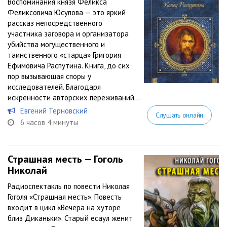
Воспоминания князя Феликса
Феликсовича Юсупова — это яркий
рассказ непосредственного
участника заговора и организатора
убийства могущественного и
таинственного «старца» Григория
Ефимовича Распутина. Книга, до сих
пор вызывающая споры у
исследователей. Благодаря
искренности авторских переживаний...
Евгений Терновский
Слушать онлайн
6 часов 4 минуты
Страшная месть — Гоголь
Николай
Радиоспектакль по повести Николая
Гоголя «Страшная месть». Повесть
входит в цикл «Вечера на хуторе
близ Диканьки». Старый есаул женит