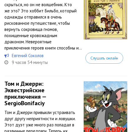
скрыться, но он не волшебник. Кто
же это? Это хоббит Бильбо, который
однажды отправился в очень
рискованное путешествие, чтобы
вернуть сокровища гномов,
похищенные кровожадным
драконом. Невероятные
приключения героев книги способны и...
Евгений Соколов
Слушать онлайн
9 часов 54 минуты
Том и Джерри:
Эквестрийские
приключения —
SergioBonifaciy
Том и Джерри привыкли устраивать
друг другу неприятности и ловушки.
Этот дуэт уже много раз попадал в
различные передряги. Теперь их