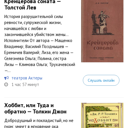
Крейцерова соната —
Толстой Лев
История разрушительной силы
ревности, супружеской жизни,
начавшейся с любви и
закончившейся убийством жены…
Исполнители От автора — Мащенко
Владимир; Василий Позднышев —
Еремичев Валерий; Лиза, его жена —
Селезнева Ольга; Полина, сестра
Лизы — Климова Ольга; Трухачевский
—...
театров Актеры
Слушать онлайн
1 час 57 минут
Хоббит, или Туда и
обратно — Толкин Джон
Добродушный и покладистый, но не
гном; умеет в мгновение ока