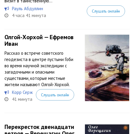
визит в таинственную...
Рауль Абдуллин
Слушать онлайн
4 часа 41 минута
Олгой-Хорхой — Ефремов
Иван
Рассказ о встрече советского
геодезиста в центре пустыни Гоби
во время научной экспедиции с
загадочными и опасными
существами, которые местные
жители называют Олгой-Хорхой.
Корр Серж
Слушать онлайн
41 минута
Перекресток двенадцати
ветров — Верещагин Олег