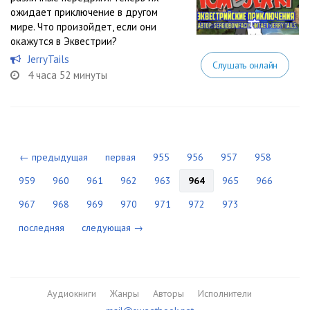
ожидает приключение в другом
мире. Что произойдет, если они
окажутся в Эквестрии?
JerryTails
Слушать онлайн
4 часа 52 минуты
← предыдущая
первая
955
956
957
958
959
960
961
962
963
964
965
966
967
968
969
970
971
972
973
последняя
следующая →
Аудиокниги
Жанры
Авторы
Исполнители