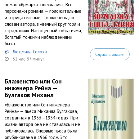
роман «Ярмарка тщеславия». Все
персонажи романа — положительные
и отрицательные — вовлечены, по
словам автора, в «вечный круг горя и
страдания». Насыщенный событиями,
богатый тонкими наблюдениями
быта...
Людмила Солоха
Слушать онлайн
51 час 37 минут
Блаженство или Сон
инженера Рейна —
Булгаков Михаил
«Блаженство или Сон инженера
Рейна» — пьеса Михаила Булгакова,
созданная в 1933—1934 годах. При
жизни автора она не ставилась и не
публиковалась. Впервые пьеса была
опубликована в 1966 году. Это