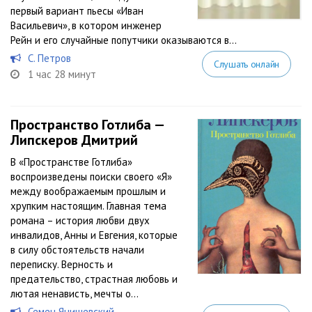
первый вариант пьесы «Иван
Васильевич», в котором инженер
Рейн и его случайные попутчики оказываются в...
С. Петров
Слушать онлайн
1 час 28 минут
Пространство Готлиба —
Липскеров Дмитрий
В «Пространстве Готлиба»
воспроизведены поиски своего «Я»
между воображаемым прошлым и
хрупким настоящим. Главная тема
романа – история любви двух
инвалидов, Анны и Евгения, которые
в силу обстоятельств начали
переписку. Верность и
предательство, страстная любовь и
лютая ненависть, мечты о...
Семен Янишевский