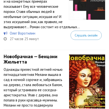
и на конкретных примерах
показывает Ему все человеческие
пороки. Ставя обычных людей в
необычные ситуации, искушая их! И
этих искушений они, как правило, не
выдерживают… Роман состоит из отдельных...
Олег Воротилин
Слушать онлайн
27 часов 25 минут
Новобрачная — Бенцони
Жюльетта
Однажды прелестной летней ночью
пятнадцатилетняя Мелани вышла в
сад в ночной сорочке и, забравшись
на дерево, стала любоваться балом,
который устраивала ее соседка-
аристократка. Упав с дерева, она
попала в руки красавца-мужчины.
Мелани не просто подвернула