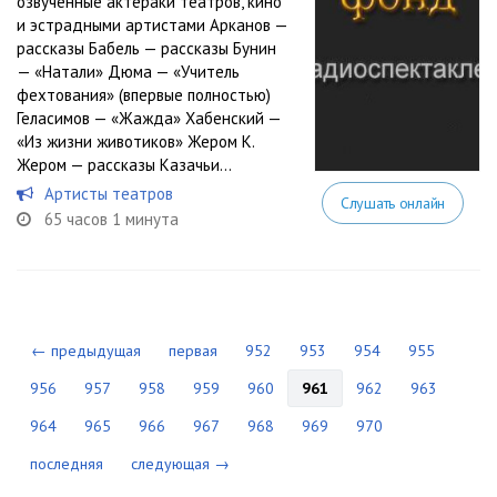
озвученные актёраки театров, кино
и эстрадными артистами Арканов —
рассказы Бабель — рассказы Бунин
— «Натали» Дюма — «Учитель
фехтования» (впервые полностью)
Геласимов — «Жажда» Хабенский —
«Из жизни животиков» Жером К.
Жером — рассказы Казачьи...
Артисты театров
Слушать онлайн
65 часов 1 минута
← предыдущая
первая
952
953
954
955
956
957
958
959
960
961
962
963
964
965
966
967
968
969
970
последняя
следующая →