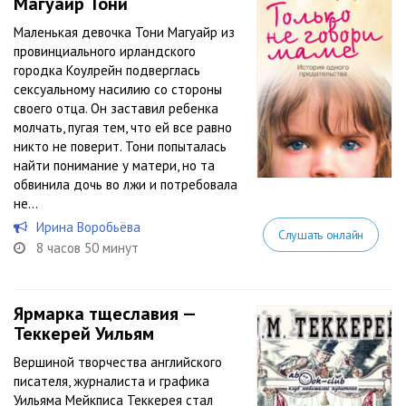
Магуайр Тони
Маленькая девочка Тони Магуайр из
провинциального ирландского
городка Коулрейн подверглась
сексуальному насилию со стороны
своего отца. Он заставил ребенка
молчать, пугая тем, что ей все равно
никто не поверит. Тони попыталась
найти понимание у матери, но та
обвинила дочь во лжи и потребовала
не...
Ирина Воробьёва
Слушать онлайн
8 часов 50 минут
Ярмарка тщеславия —
Теккерей Уильям
Вершиной творчества английского
писателя, журналиста и графика
Уильяма Мейкписа Теккерея стал