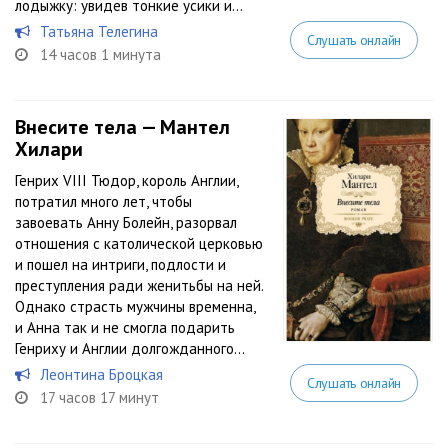
лодыжку: увидев тонкие усики и...
Татьяна Телегина
Слушать онлайн
14 часов 1 минута
Внесите тела — Мантел
Хилари
Генрих VIII Тюдор, король Англии,
потратил много лет, чтобы
завоевать Анну Болейн, разорвал
отношения с католической церковью
и пошел на интриги, подлости и
преступления ради женитьбы на ней.
Однако страсть мужчины временна,
и Анна так и не смогла подарить
Генриху и Англии долгожданного...
Леонтина Броцкая
Слушать онлайн
17 часов 17 минут