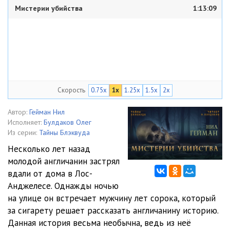
Мистерии убийства
1:13:09
Скорость
0.75x
1x
1.25x
1.5x
2x
Автор:
Гейман Нил
Исполняет:
Булдаков Олег
Из серии:
Тайны Блэквуда
Несколько лет назад
молодой англичанин застрял
вдали от дома в Лос-
Анджелесе. Однажды ночью
на улице он встречает мужчину лет сорока, который
за сигарету решает рассказать англичанину историю.
Данная история весьма необычна, ведь из неё