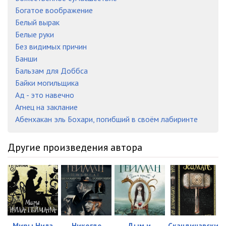
Богатое воображение
Белый вырак
Белые руки
Без видимых причин
Банши
Бальзам для Доббса
Байки могильщика
Ад - это навечно
Агнец на заклание
Абенхакан эль Бохари, погибший в своём лабиринте
Другие произведения автора
Миры Нила
Никогде
Дым и
Скандинавски