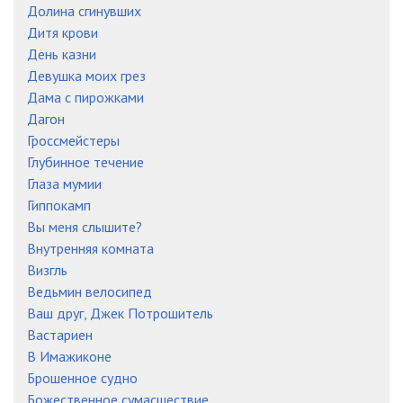
Долина сгинувших
Дитя крови
День казни
Девушка моих грез
Дама с пирожками
Дагон
Гроссмейстеры
Глубинное течение
Глаза мумии
Гиппокамп
Вы меня слышите?
Внутренняя комната
Визгль
Ведьмин велосипед
Ваш друг, Джек Потрошитель
Вастариен
В Имажиконе
Брошенное судно
Божественное сумасшествие