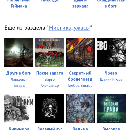
Геймана
зеркала
е боги
Еще из раздела "
Мистика, ужасы
"
Другие боги
После заката
Секретный
Чрево
бронепоезд
Лавкрафт
Варго
Шанин Игорь
Говард
Александр
Глебов Виктор
Кикимора
Зеленый луг
Ведьма
Высокая