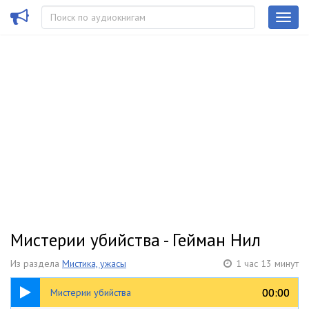
Мистерии убийства - Гейман Нил
Из раздела
Мистика, ужасы
1 час 13 минут
1:13:09
00:00
00:00
Мистерии убийства