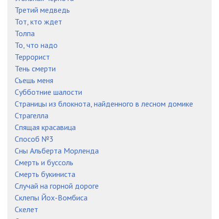
Третий медведь
Тот, кто ждет
Толпа
То, что надо
Террорист
Тень смерти
Съешь меня
Субботние шалости
Страницы из блокнота, найденного в лесном домике
Страгелла
Спящая красавица
Способ №3
Сны Альберта Морленда
Смерть и буссоль
Смерть букиниста
Случай на горной дороге
Склепы Йох-Вомбиса
Скелет