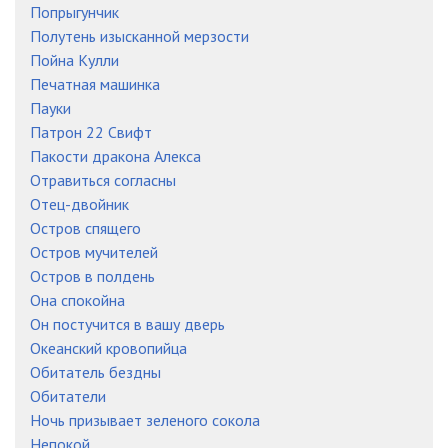
Попрыгунчик
Полутень изысканной мерзости
Пойна Кулли
Печатная машинка
Пауки
Патрон 22 Свифт
Пакости дракона Алекса
Отравиться согласны
Отец-двойник
Остров спящего
Остров мучителей
Остров в полдень
Она спокойна
Он постучится в вашу дверь
Океанский кровопийца
Обитатель бездны
Обитатели
Ночь призывает зеленого сокола
Непокой