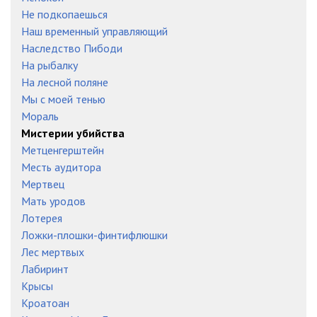
Не подкопаешься
Наш временный управляющий
Наследство Пибоди
На рыбалку
На лесной поляне
Мы с моей тенью
Мораль
Мистерии убийства
Метценгерштейн
Месть аудитора
Мертвец
Мать уродов
Лотерея
Ложки-плошки-финтифлюшки
Лес мертвых
Лабиринт
Крысы
Кроатоан