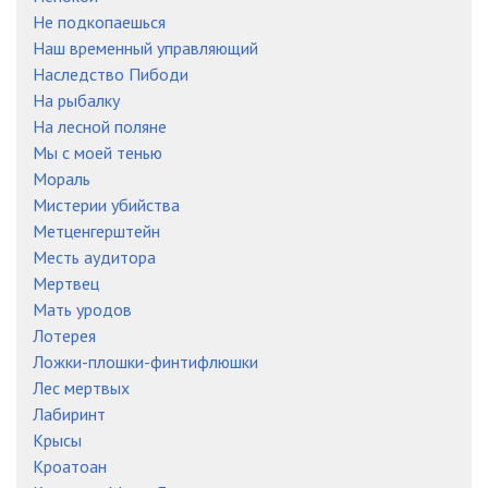
Не подкопаешься
Наш временный управляющий
Наследство Пибоди
На рыбалку
На лесной поляне
Мы с моей тенью
Мораль
Мистерии убийства
Метценгерштейн
Месть аудитора
Мертвец
Мать уродов
Лотерея
Ложки-плошки-финтифлюшки
Лес мертвых
Лабиринт
Крысы
Кроатоан