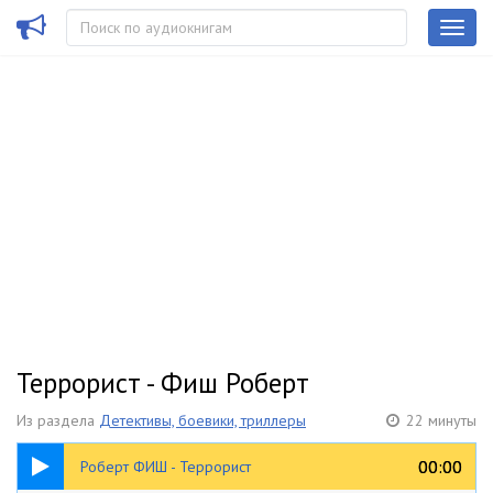
Террорист - Фиш Роберт
Из раздела
Детективы, боевики, триллеры
22 минуты
22:59
00:00
00:00
Роберт ФИШ - Террорист