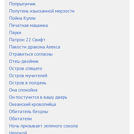
Попрыгунчик
Полутень изысканной мерзости
Пойна Кулли
Печатная машинка
Пауки
Патрон 22 Свифт
Пакости дракона Алекса
Отравиться согласны
Отец-двойник
Остров спящего
Остров мучителей
Остров в полдень
Она спокойна
Он постучится в вашу дверь
Океанский кровопийца
Обитатель бездны
Обитатели
Ночь призывает зеленого сокола
Непокой