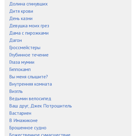
Долина сгинувших
Дитя крови
День казни
Девушка моих грез
Дама с пирожками
Дагон
Гроссмейстеры
Глубинное течение
Глаза мумии
Гиппокамп
Вы меня слышите?
Внутренняя комната
Визгль
Ведьмин велосипед
Ваш друг, Джек Потрошитель
Вастариен
В Имажиконе
Брошенное судно
Божественное сумасшествие