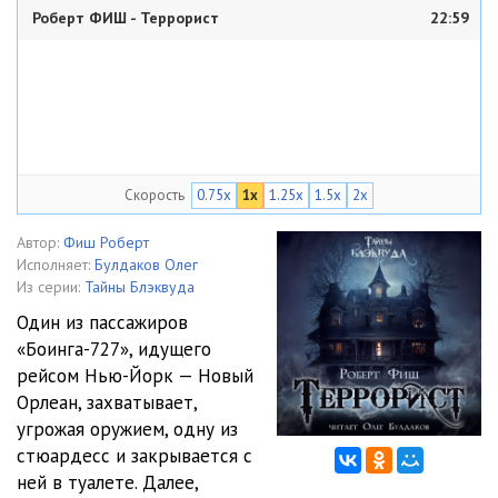
Роберт ФИШ - Террорист
22:59
Скорость
0.75x
1x
1.25x
1.5x
2x
Автор:
Фиш Роберт
Исполняет:
Булдаков Олег
Из серии:
Тайны Блэквуда
Один из пассажиров
«Боинга-727», идущего
рейсом Нью-Йорк — Новый
Орлеан, захватывает,
угрожая оружием, одну из
стюардесс и закрывается с
ней в туалете. Далее,