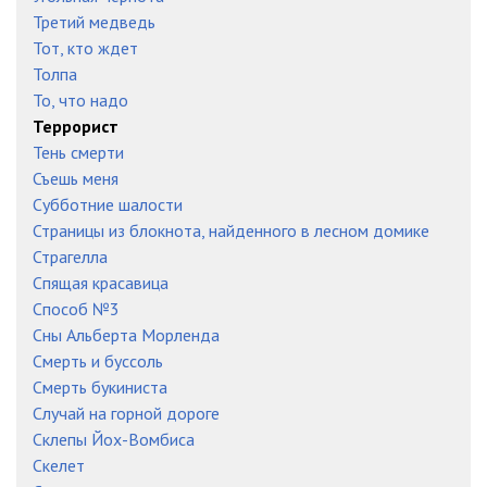
Третий медведь
Тот, кто ждет
Толпа
То, что надо
Террорист
Тень смерти
Съешь меня
Субботние шалости
Страницы из блокнота, найденного в лесном домике
Страгелла
Спящая красавица
Способ №3
Сны Альберта Морленда
Смерть и буссоль
Смерть букиниста
Случай на горной дороге
Склепы Йох-Вомбиса
Скелет