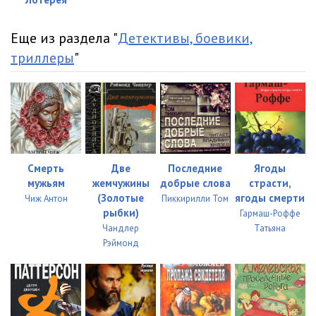
Еще из раздела "
Детективы, боевики,
триллеры
"
Смерть
Две
Последние
Ягоды
мужьям
жемчужины
добрые слова
страсти,
(Золотые
ягоды смерти
Чиж Антон
Пиккирилли Том
рыбки)
Гармаш-Роффе
Чандлер
Татьяна
Рэймонд