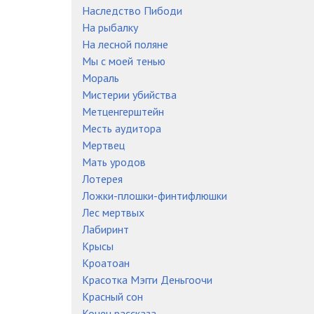
Наследство Пибоди
На рыбалку
На лесной поляне
Мы с моей тенью
Мораль
Мистерии убийства
Метценгерштейн
Месть аудитора
Мертвец
Мать уродов
Лотерея
Ложки-плошки-финтифлюшки
Лес мертвых
Лабиринт
Крысы
Кроатоан
Красотка Мэгги Деньгоочи
Красный сон
Конец рассказа