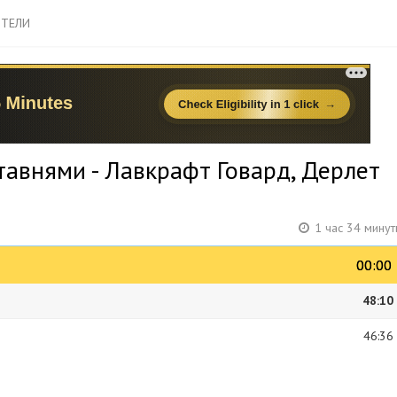
ТЕЛИ
тавнями - Лавкрафт Говард, Дерлет
1 час 34 мину
00:00
00:00
48:10
46:36