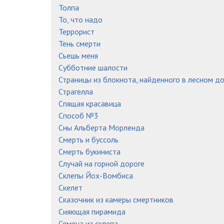
Толпа
То, что надо
Террорист
Тень смерти
Съешь меня
Субботние шалости
Страницы из блокнота, найденного в лесном д
Страгелла
Спящая красавица
Способ №3
Сны Альберта Морленда
Смерть и буссоль
Смерть букиниста
Случай на горной дороге
Склепы Йох-Вомбиса
Скелет
Сказочник из камеры смертников
Сияющая пирамида
Семена из склепа