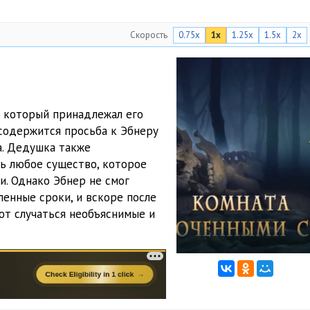
Скорость
0.75x
1x
1.25x
1.5x
2x
, который принадлежал его
 содержится просьба к Эбнеру
. Дедушка также
ь любое существо, которое
и. Однако Эбнер не смог
енные сроки, и вскоре после
ают случаться необъяснимые и