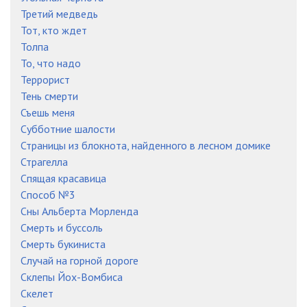
Третий медведь
Тот, кто ждет
Толпа
То, что надо
Террорист
Тень смерти
Съешь меня
Субботние шалости
Страницы из блокнота, найденного в лесном домике
Страгелла
Спящая красавица
Способ №3
Сны Альберта Морленда
Смерть и буссоль
Смерть букиниста
Случай на горной дороге
Склепы Йох-Вомбиса
Скелет