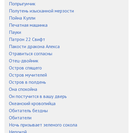
Попрыгунчик
Полутень изысканной мерзости
Пойна Кулли
Печатная машинка
Пауки
Патрон 22 Свифт
Пакости дракона Алекса
Отравиться согласны
Отец-двойник
Остров спящего
Остров мучителей
Остров в полдень
Она спокойна
Он постучится в вашу дверь
Океанский кровопийца
Обитатель бездны
Обитатели
Ночь призывает зеленого сокола
Непокой