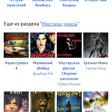
мучителей
Вомбиса
бездны
Еще из раздела "
Мистика, ужасы
"
Нервотрёпка
Маленький
Мастерская
Грязная Мама
4
убийца
ужасов.
Тауберг Влад
Сборник
Брэдбери Рэй
рассказов
Кабрун Юджин