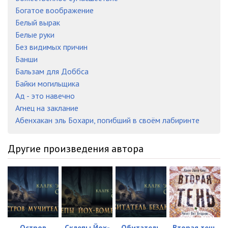
Богатое воображение
Белый вырак
Белые руки
Без видимых причин
Банши
Бальзам для Доббса
Байки могильщика
Ад - это навечно
Агнец на заклание
Абенхакан эль Бохари, погибший в своём лабиринте
Другие произведения автора
Остров
Склепы Йох-
Обитатель
Вторая тень