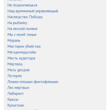
Не подкопаешься
Наш временный управляющий
Наследство Пибоди
На рыбалку
На лесной поляне
Мы с моей тенью
Мораль
Мистерии убийства
Метценгерштейн
Месть аудитора
Мертвец
Мать уродов
Лотерея
Ложки-плошки-финтифлюшки
Лес мертвых
Лабиринт
Крысы
Кроатоан