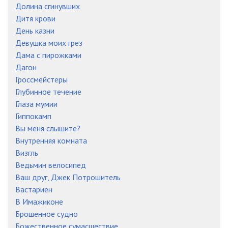
Долина сгинувших
Дитя крови
День казни
Девушка моих грез
Дама с пирожками
Дагон
Гроссмейстеры
Глубинное течение
Глаза мумии
Гиппокамп
Вы меня слышите?
Внутренняя комната
Визгль
Ведьмин велосипед
Ваш друг, Джек Потрошитель
Вастариен
В Имажиконе
Брошенное судно
Божественное сумасшествие