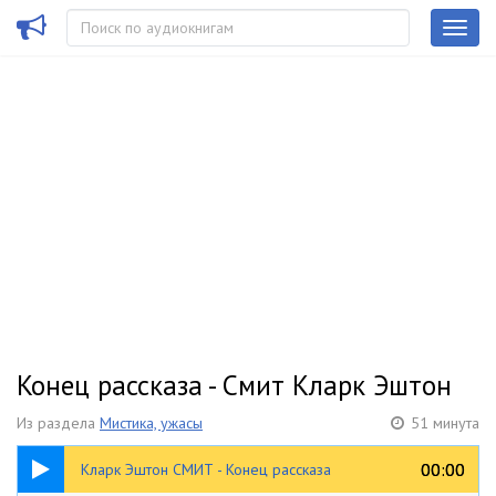
Конец рассказа - Смит Кларк Эштон
Из раздела
Мистика, ужасы
51 минута
51:06
00:00
00:00
Кларк Эштон СМИТ - Конец рассказа