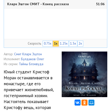
Кларк Эштон СМИТ - Конец рассказа
51:06
Скорость
0.75x
1x
1.25x
1.5x
2x
Автор:
Смит Кларк Эштон
Исполняет:
Булдаков Олег
Из серии:
Тайны Блэквуда
Юный студент Кристоф
Моран останавливается в
монастыре, где его
привечает жизнелюбивый,
гостеприимный хозяин.
Настоятель показывает
Кристофу вещь, которая