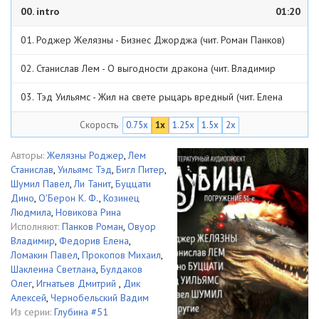
00. intro
01:20
01. Роджер Желязны - Бизнес Джорджа (чит. Роман Панков)
23:50
02. Станислав Лем - О выгодности дракона (чит. Владимир
Овуор)
22:25
03. Тэд Уильямс - Жил на свете рыцарь вредный (чит. Елена
Федорив)
32:34
Скорость
0.75x
1x
1.25x
1.5x
2x
04. Питер Бигл - Оклендский драконий блюз (чит. Павел Ломакин)
44:04
05. Павел Шумил - К вопросу о смысле жизни (чит. Михаил
Авторы:
Желязны Роджер
,
Лем
Станислав
,
Уильямс Тэд
,
Бигл Питер
,
Прокопов)
42:28
06. Танит Ли - Draco! Draco! (чит. Светлана Шаклеина)
1:06:13
Шумил Павел
,
Ли Танит
,
Буццати
Дино
,
О'Берон К. Ф.
,
Козинец
07. Дино Буццати - Как убили дракона (чит. Олег Булдаков)
Людмила
,
Новикова Рина
Исполняют:
Панков Роман
,
Овуор
38:19
08. К.Ф. О`Берон - К слову о драконах (чит. Дмитрий Игнатьев)
Владимир
,
Федорив Елена
,
Ломакин Павел
,
Прокопов Михаил
,
53:31
09. Людмила Козинец - Когти Ангела (чит. Алексей Дик)
1:02:25
Шаклеина Светлана
,
Булдаков
Олег
,
Игнатьев Дмитрий
,
Дик
10. Рина Новикова - Драконоворот под Новый год (чит. Вадим
Алексей
,
Чернобельский Вадим
Из серии:
Глубина #51