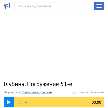
Глубина. Погружение 51-е
Из раздела
Фантастика, фэнтези
7 часов 24 минуты
01:20
00:00
00:00
00. intro