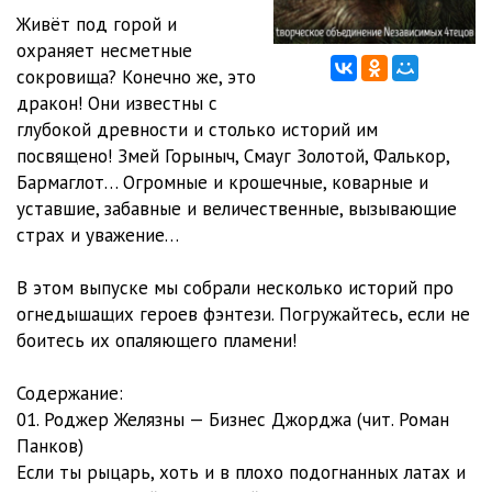
Чернобельский)
56:24
11. outro
00:41
Живёт под горой и
охраняет несметные
сокровища? Конечно же, это
дракон! Они известны с
глубокой древности и столько историй им
посвящено! Змей Горыныч, Смауг Золотой, Фалькор,
Бармаглот… Огромные и крошечные, коварные и
уставшие, забавные и величественные, вызывающие
страх и уважение…
В этом выпуске мы собрали несколько историй про
огнедышащих героев фэнтези. Погружайтесь, если не
боитесь их опаляющего пламени!
Содержание:
01. Роджер Желязны — Бизнес Джорджа (чит. Роман
Панков)
Если ты рыцарь, хоть и в плохо подогнанных латах и