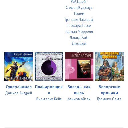
Рэй,Цвейг
Стефан,Вудхауз
Пэлем
Грэнвил,Лавкраф
т Говард,Гессе
Герман,Моррелл
Дэвид,Райт
Джордж
Суперанимал
Планировщик
Звезды как
Белорские
и
пыль
хроники
Дашков Андрей
Вильгельм Кейт
Азимов Айзек
Громыко Ольга