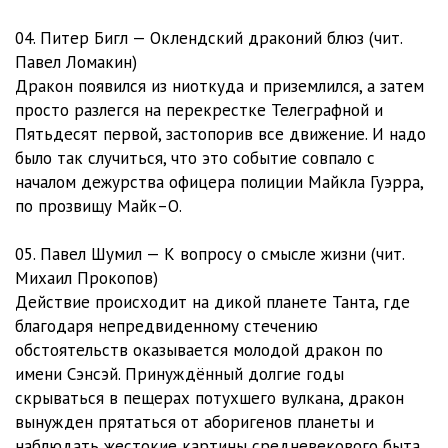
04. Питер Бигл — Оклендский драконий блюз (чит.
Павел Ломакин)
Дракон появился из ниоткуда и приземлился, а затем
просто разлегся на перекрестке Телеграфной и
Пятьдесят первой, застопорив все движение. И надо
было так случиться, что это событие совпало с
началом дежурства офицера полиции Майкла Гуэрра,
по прозвищу Майк–О.
05. Павел Шумил — К вопросу о смысле жизни (чит.
Михаил Прокопов)
Действие происходит на дикой планете Танта, где
благодаря непредвиденному стечению
обстоятельств оказывается молодой дракон по
имени Сэнсэй. Принуждённый долгие годы
скрываться в пещерах потухшего вулкана, дракон
вынужден прятаться от аборигенов планеты и
наблюдать жестокие картины средневекового быта,