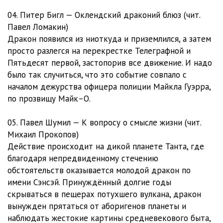
04. Питер Бигл — Оклендский драконий блюз (чит.
Павел Ломакин)
Дракон появился из ниоткуда и приземлился, а затем
просто разлегся на перекрестке Телеграфной и
Пятьдесят первой, застопорив все движение. И надо
было так случиться, что это событие совпало с
началом дежурства офицера полиции Майкла Гуэрра,
по прозвищу Майк–О.
05. Павел Шумил — К вопросу о смысле жизни (чит.
Михаил Прокопов)
Действие происходит на дикой планете Танта, где
благодаря непредвиденному стечению
обстоятельств оказывается молодой дракон по
имени Сэнсэй. Принуждённый долгие годы
скрываться в пещерах потухшего вулкана, дракон
вынужден прятаться от аборигенов планеты и
наблюдать жестокие картины средневекового быта,