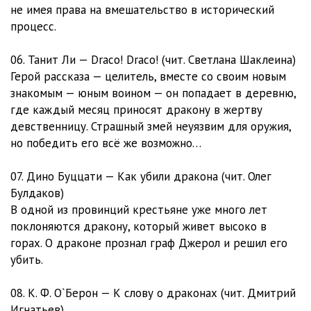
не имея права на вмешательство в исторический
процесс.
06. Танит Ли — Draco! Draco! (чит. Светлана Шаклеина)
Герой рассказа — целитель, вместе со своим новым
знакомым — юным воином — он попадает в деревню,
где каждый месяц приносят дракону в жертву
девственницу. Страшный змей неуязвим для оружия,
но победить его всё же возможно…
07. Дино Буццати — Как убили дракона (чит. Олег
Булдаков)
В одной из провинций крестьяне уже много лет
поклоняются дракону, который живет высоко в
горах. О драконе прознал граф Джерол и решил его
убить.
08. К. Ф. О`Берон — К слову о драконах (чит. Дмитрий
Игнатьев)