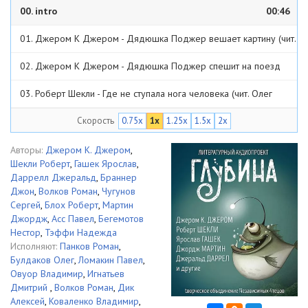
00. intro
00:46
01. Джером К Джером - Дядюшка Поджер вешает картину (чит.
Роман Панков)
07:05
02. Джером К Джером - Дядюшка Поджер спешит на поезд
(чит. Роман Панков)
08:29
03. Роберт Шекли - Где не ступала нога человека (чит. Олег
Булдаков)
33:33
Скорость
0.75x
1x
1.25x
1.5x
2x
04. Ярослав Гашек - Торговля гробами (чит. Павел Ломакин)
11:26
05. Ярослав Гашек - Экспедиция вора Шейбы (чит. Павел
Авторы:
Джером К. Джером
,
Шекли Роберт
,
Гашек Ярослав
,
Ломакин)
14:50
06. Джеральд Даррел - Урсула (чит. Владимир Овуор)
57:33
Даррелл Джеральд
,
Браннер
Джон
,
Волков Роман
,
Чугунов
07. Джон Браннер - Двухламповый автоматический исполнитель
Сергей
,
Блох Роберт
,
Мартин
Джордж
,
Асс Павел
,
Бегемотов
желаний (чит. Дмитрий Игнатьев)
40:24
08. Роман Волков и Сергей Чугунов - Необычайные приключения
Нестор
,
Тэффи Надежда
Исполняют:
Панков Роман
,
Коли Растеряйкина (чит. Роман Волков)
1:00:27
09. Роберт Блох - Последний смех (чит. Алексей Дик)
32:35
Булдаков Олег
,
Ломакин Павел
,
Овуор Владимир
,
Игнатьев
10. Джордж Мартин - Пора закрываться (чит. Владимир
Дмитрий
,
Волков Роман
,
Дик
Алексей
,
Коваленко Владимир
,