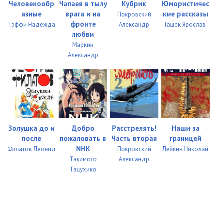
Человекообр
Чапаев в тылу
Кубрик
Юмористичес
азные
врага и на
кие рассказы
Покровский
фронте
Тэффи Надежда
Александр
Гашек Ярослав
любви
Маркин
Александр
Золушка до и
Добро
Расстрелять!
Наши за
после
пожаловать в
Часть вторая
границей
NHK
Филатов Леонид
Покровский
Лейкин Николай
Такимото
Александр
Тацухико