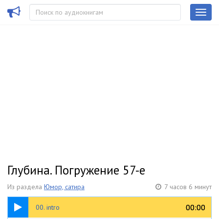
Глубина. Погружение 57-е
Из раздела
Юмор, сатира
7 часов 6 минут
00:46
00:00
00:00
00. intro