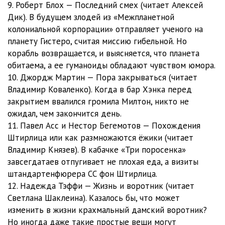
9. Роберт Блох — Последний смех (читает Алексей
Дик). В будущем злодей из «Межпланетной
колониальной корпорации» отправляет ученого на
планету Гистеро, считая миссию гибельной. Но
корабль возвращается, и выясняется, что планета
обитаема, а ее гуманоиды обладают чувством юмора.
10. Джордж Мартин — Пора закрываться (читает
Владимир Коваленко). Когда в бар Хэнка перед
закрытием ввалился громила Милтон, никто не
ожидал, чем закончится день.
11. Павел Асс и Нестор Бегемотов — Похождения
Штирлица или как размножаются ёжики (читает
Владимир Князев). В кабачке «Три поросенка»
завсегдатаев отпугивает не плохая еда, а визиты
штандартенфюрера СС фон Штирлица.
12. Надежда Тэффи — Жизнь и воротник (читает
Светлана Шаклеина). Казалось бы, что может
изменить в жизни крахмальный дамский воротник?
Но иногда даже такие простые вещи могут