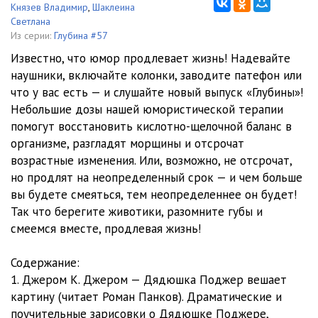
Коваленко)
25:31
11. Павел Асс и Нестор Бегемотов - Похождения Штирлица или
Князев Владимир
,
Шаклеина
Светлана
как размножаются ёжики (чит. Владимир Князев)
1:53:29
12. Надежда Тэффи - Жизнь и воротник (чит. Светлана Шаклеина)
Из серии:
Глубина #57
Известно, что юмор продлевает жизнь! Надевайте
08:24
13. Надежда Тэффи - Кокаин (чит. Светлана Шаклеина)
10:55
наушники, включайте колонки, заводите патефон или
что у вас есть — и слушайте новый выпуск «Глубины»!
15. outro
00:42
Небольшие дозы нашей юмористической терапии
помогут восстановить кислотно-щелочной баланс в
организме, разгладят морщины и отсрочат
возрастные изменения. Или, возможно, не отсрочат,
но продлят на неопределенный срок — и чем больше
вы будете смеяться, тем неопределеннее он будет!
Так что берегите животики, разомните губы и
смеемся вместе, продлевая жизнь!
Содержание:
1. Джером К. Джером — Дядюшка Поджер вешает
картину (читает Роман Панков). Драматические и
поучительные зарисовки о Дядюшке Поджере,