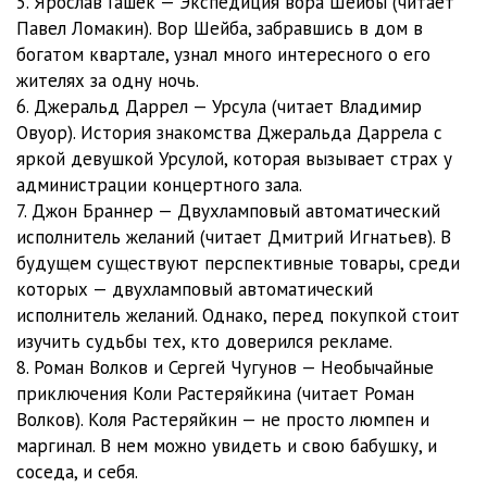
5. Ярослав Гашек — Экспедиция вора Шейбы (читает
Павел Ломакин). Вор Шейба, забравшись в дом в
богатом квартале, узнал много интересного о его
жителях за одну ночь.
6. Джеральд Даррел — Урсула (читает Владимир
Овуор). История знакомства Джеральда Даррела с
яркой девушкой Урсулой, которая вызывает страх у
администрации концертного зала.
7. Джон Браннер — Двухламповый автоматический
исполнитель желаний (читает Дмитрий Игнатьев). В
будущем существуют перспективные товары, среди
которых — двухламповый автоматический
исполнитель желаний. Однако, перед покупкой стоит
изучить судьбы тех, кто доверился рекламе.
8. Роман Волков и Сергей Чугунов — Необычайные
приключения Коли Растеряйкина (читает Роман
Волков). Коля Растеряйкин — не просто люмпен и
маргинал. В нем можно увидеть и свою бабушку, и
соседа, и себя.